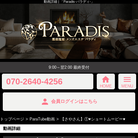
動画詳細 | 「Paradis-パラディ-」
9:00～翌2:00 最終受付
home
menu
070-2640-4256
HOME
MENU
person
会員ログインはこちら
トップページ
ParaTube動画
【さやさん】①♥️ショートムービー♥️
動画詳細