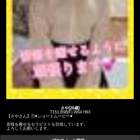
さや(26歳)
T151 B98(F) W64 H93
【さやさん】①♥️ショートムービー♥️
皆様を癒せるセラピストを目指しています。
よろしくお願いします。