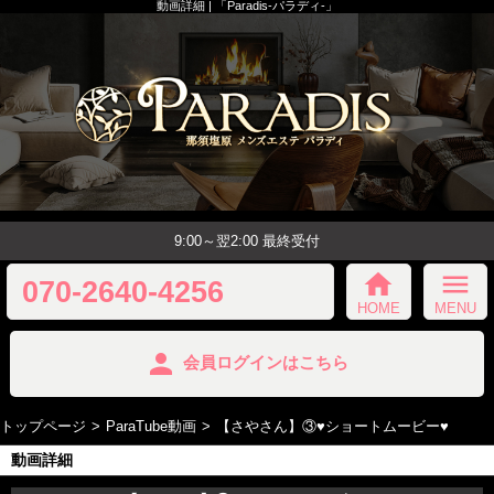
動画詳細 | 「Paradis-パラディ-」
9:00～翌2:00 最終受付
home
menu
070-2640-4256
HOME
MENU
person
会員ログインはこちら
トップページ
ParaTube動画
【さやさん】③♥️ショートムービー♥️
動画詳細