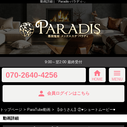
動画詳細 | 「Paradis-パラディ-」
9:00～翌2:00 最終受付
home
menu
070-2640-4256
HOME
MENU
person
会員ログインはこちら
トップページ
ParaTube動画
【ゆうさん】②♥️ショートムービー♥️
動画詳細