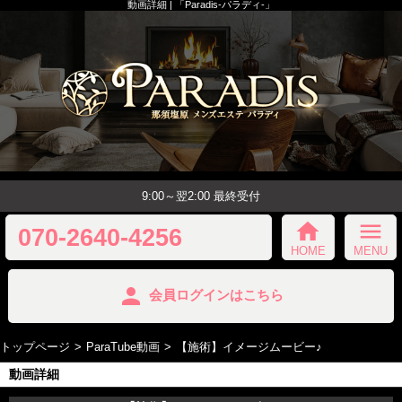
動画詳細 | 「Paradis-パラディ-」
9:00～翌2:00 最終受付
home
menu
070-2640-4256
HOME
MENU
person
会員ログインはこちら
トップページ
ParaTube動画
【施術】イメージムービー♪
動画詳細