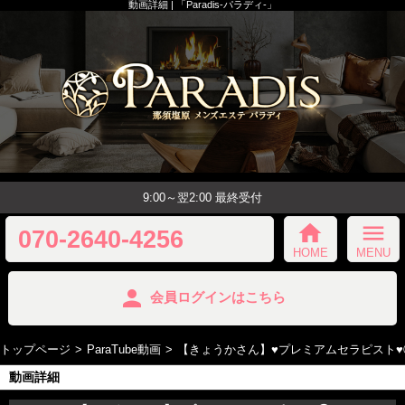
動画詳細 | 「Paradis-パラディ-」
9:00～翌2:00 最終受付
home
menu
070-2640-4256
HOME
MENU
person
会員ログインはこちら
トップページ
ParaTube動画
【きょうかさん】♥️プレミアムセラピスト♥️
動画詳細