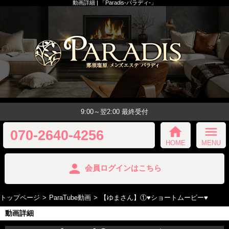
動画詳細 | 「Paradis-パラディ-」
9:00～翌2:00 最終受付
home
menu
070-2640-4256
HOME
MENU
person
会員ログインはこちら
トップページ
ParaTube動画
【ゆまさん】①♥️ショートムービー♥️
動画詳細