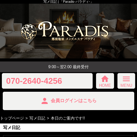
写メ日記 | 「Paradis-パラディ-」
9:00～翌2:00 最終受付
home
menu
070-2640-4256
HOME
MENU
person
会員ログインはこちら
トップページ
写メ日記
本日のご案内です!!
写メ日記