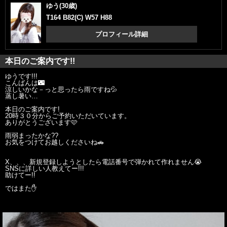
ゆう(30歳)
T164 B82(C) W57 H88
プロフィール詳細
本日のご案内です!!
ゆうです!!!
こんばんは🌃
涼しいかな－っと思ったら雨ですね💦
蒸し暑い…
本日のご案内です!
20時３０分からご予約いただいています。
ありがとうございます🩷
雨弱まったかな??
お気をつけてお越しくださいね🚗
X、、、新規登録しようとしたら電話番号で弾かれて作れません😭
SNSに詳しい人教えてー!!!
助けてー!!
ではまた✋