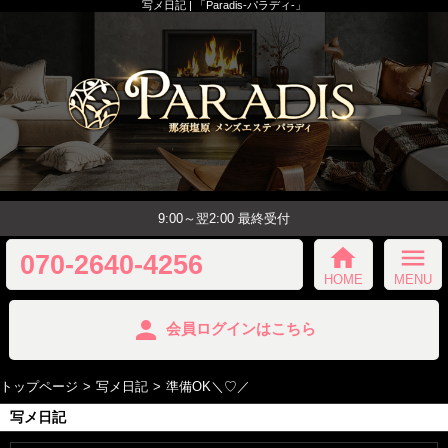
写メ日記 | 「Paradis-パラディ-」
9:00～翌2:00 最終受付
home
menu
070-2640-4256
HOME
MENU
person
会員ログインはこちら
トップページ
写メ日記
準備OK＼♡／
写メ日記