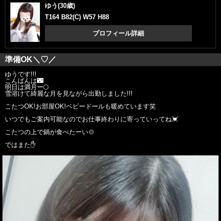
ゆう(30歳)
T164 B82(C) W57 H88
プロフィール詳細
準備OK＼♡／
ゆうです!!!
こんばんは🌃
明日は満月ー🌕
雪溶けて綺麗な月を見ながら出勤しました!!!
こたつOK!お部屋OK!ベビードールも暖めています笑
いつでもご案内可能なのでお仕事終わりに寄っていってね💓
こたつの上で鍋が食べたーい🍲
ではまた✋