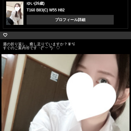
ゆい(26歳)
T160 B83(C) W55 H82
プロフィール詳細
🤍
週の折り返し、癒し足りていますか？🧚🫧
すぐのご案内🉑です╰(*´︶`*)╯♡