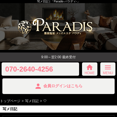
写メ日記 | 「Paradis-パラディ-」
9:00～翌2:00 最終受付
home
menu
070-2640-4256
HOME
MENU
person
会員ログインはこちら
トップページ
写メ日記
🤍
写メ日記