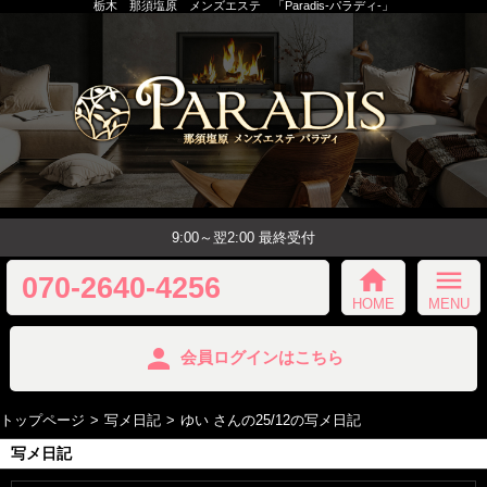
栃木 那須塩原 メンズエステ 「Paradis-パラディ-」
9:00～翌2:00 最終受付
home
menu
070-2640-4256
HOME
MENU
person
会員ログインはこちら
トップページ
写メ日記
ゆい さんの25/12の写メ日記
写メ日記