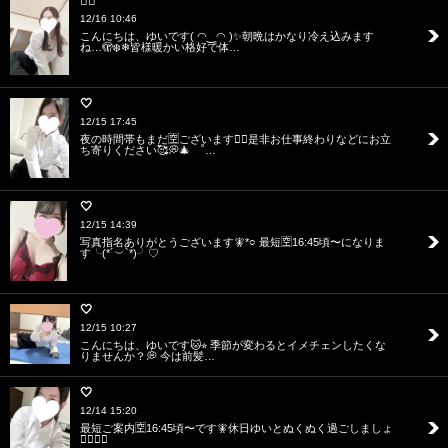
❤️‍🔥
12/16 10:46
こんにちは、ゆいです( ◠‿◠ )✨朝晩はかなり冷え込みます
ね…🫣❄️❄︎皆様暖かい格好で体…
🤍
12/15 17:45
夜の時間帯もまだ🈳ございます💁‍♀️是非お仕事終わりなどにお立
ち寄りください🥰💭🎄 ˚…
🤍
12/15 14:39
写真指名ありがとうございます🧚*○ 最短🈳16:45頃〜になりま
す╰(*´︶`*)╯♡
🤍
12/15 10:27
こんにちは、ゆいです🐱⭐︎ 季節が変わるとイメチェンしたくな
りませんか？💭 今は前髪…
🤍
12/14 15:20
最短ご案内🈳16:45頃〜です🧚休日ゆいとぬくぬく過ごしましょ
❤️‍🔥❤️‍🔥