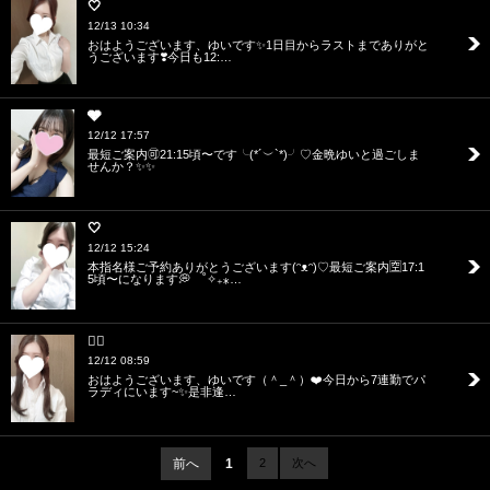
🤍
12/13 10:34
おはようございます、ゆいです✨1日目からラストまでありがと
うございます❣️今日も12:…
🩶
12/12 17:57
最短ご案内🉑21:15頃〜です╰(*´︶`*)╯♡金晩ゆいと過ごしま
せんか？✨✨
🤍
12/12 15:24
本指名様ご予約ありがとうございます(ᵔᴥᵔ)♡最短ご案内🈳17:1
5頃〜になります💭 ˚✧₊⁎…
❤️‍🔥
12/12 08:59
おはようございます、ゆいです（＾_＾）❤️今日から7連勤でパ
ラディにいます~✨是非逢…
前へ
1
2
次へ