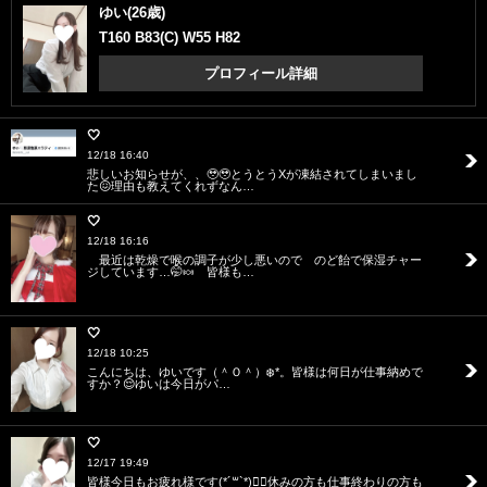
ゆい(26歳)
T160 B83(C) W55 H82
プロフィール詳細
🤍
12/18 16:40
悲しいお知らせが、、🥹🥹とうとうXが凍結されてしまいまし
た😖理由も教えてくれずなん…
🤍
12/18 16:16
最近は乾燥で喉の調子が少し悪いので のど飴で保湿チャー
ジしています…🤭🍬 皆様も…
🤍
12/18 10:25
こんにちは、ゆいです（＾Ｏ＾）❄️*。皆様は何日が仕事納めで
すか？😌ゆいは今日がパ…
🤍
12/17 19:49
皆様今日もお疲れ様です(*´꒳`*)❤️‍🔥休みの方も仕事終わりの方も