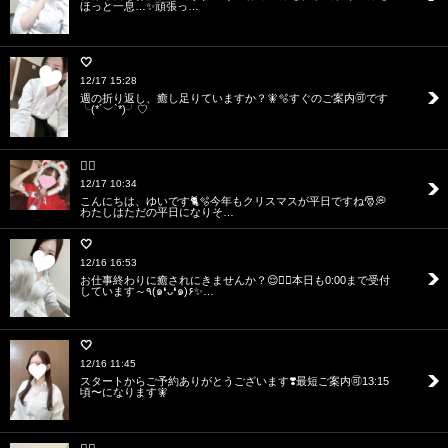
ほっと一息…✨頑張っ…
🤍
12/17 15:28
週の折り返し、癒し足りていますか？🧚🫧すぐのご案内🉑です
╰(*´︶`*)╯♡
❤️‍🔥
12/17 10:34
こんにちは、ゆいです🐈🫧今年もクリスマスが平日ですね🎅💭
わたしはただの平日になりそ…
🤍
12/16 16:53
お仕事終わりに癒されにきませんか？😌❤️‍🔥本日も0:00まで受付
しています～٩(๑❛ᴗ❛๑)۶✨…
🤍
12/16 11:45
スタートからご予約ありがとうございます❣️最短ご案内🉑13:15
頃〜になります🧚