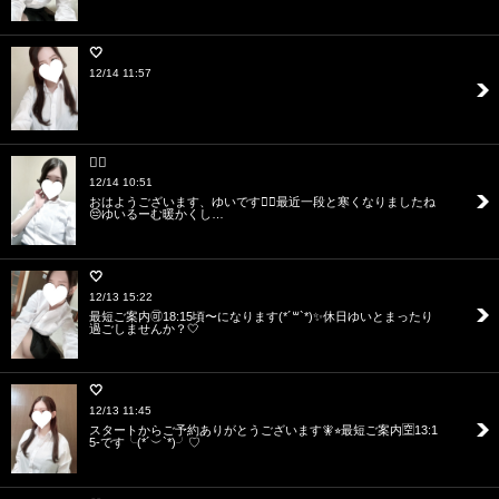
🤍
12/14 11:57
❤️‍🔥
12/14 10:51
おはようございます、ゆいです🧚‍♀️最近一段と寒くなりましたね
😔ゆいるーむ暖かくし…
🤍
12/13 15:22
最短ご案内🉑18:15頃〜になります(*´꒳`*)✨休日ゆいとまったり
過ごしませんか？🤍
🤍
12/13 11:45
スタートからご予約ありがとうございます🧚⭐︎最短ご案内🈳13:1
5-です╰(*´︶`*)╯♡