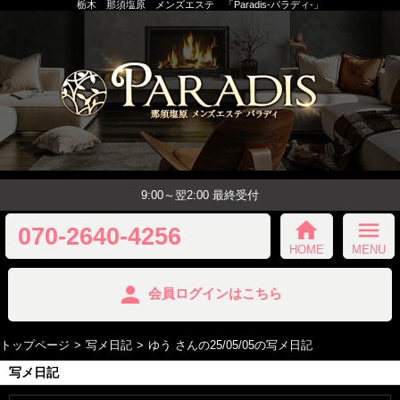
栃木 那須塩原 メンズエステ 「Paradis-パラディ-」
9:00～翌2:00 最終受付
home
menu
070-2640-4256
HOME
MENU
person
会員ログインはこちら
トップページ
写メ日記
ゆう さんの25/05/05の写メ日記
写メ日記