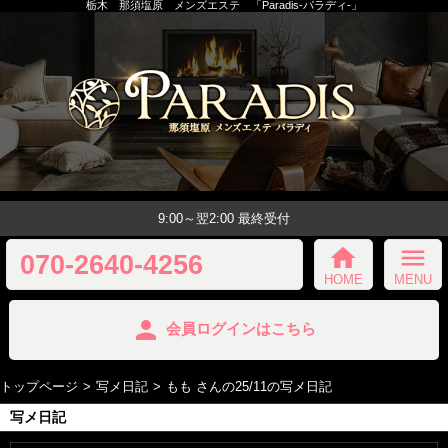
栃木 那須塩原 メンズエステ 「Paradis-パラディ-」
9:00～翌2:00 最終受付
home
menu
070-2640-4256
HOME
MENU
person
会員ログインはこちら
トップページ
写メ日記
もも さんの25/11の写メ日記
写メ日記